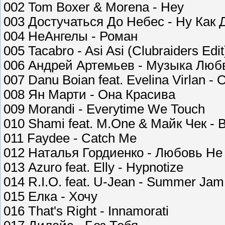
002 Tom Boxer & Morena - Hey
003 Достучаться До Небес - Ну Как 
004 НеАнгелы - Роман
005 Tacabro - Asi Asi (Clubraiders Edit
006 Андрей Артемьев - Музыка Люб
007 Danu Boian feat. Evelina Virlan - 
008 Ян Марти - Она Красива
009 Morandi - Everytime We Touch
010 Shami feat. M.One & Майк Чек - 
011 Faydee - Catch Me
012 Наталья Гордиенко - Любовь Не
013 Azuro feat. Elly - Hypnotize
014 R.I.O. feat. U-Jean - Summer Jam
015 Елка - Хочу
016 That's Right - Innamorati