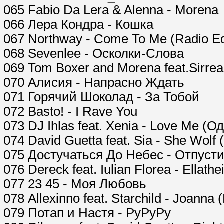
065 Fabio Da Lera & Alenna - Morena
066 Лера Кондра - Кошка
067 Northway - Come To Me (Radio Ed
068 Sevenlee - Осколки-Слова
069 Tom Boxer and Morena feat.Sirrea
070 Алисия - Напрасно Ждать
071 Горячий Шоколад - За Тобой
072 Basto! - I Rave You
073 DJ Ihlas feat. Xenia - Love Me (
074 David Guetta feat. Sia - She Wolf (
075 Достучаться До Небес - Отпуст
076 Dereck feat. Iulian Florea - Ellathe
077 23 45 - Моя Любовь
078 Allexinno feat. Starchild - Joanna 
079 Потап и Настя - РуРуРу