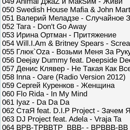
049 Animal ДжаZ и МакSим - Живи
050 Swedish House Mafia & John Mart
051 Валерий Меладзе - Случайное 
052 Tara - Don't Go Away
053 Ирина Ортман - Притяжение
054 Will.I.Am & Britney Spears - Scre
055 Глюк`Oza - Возьми Меня За Рук
056 Deejay Dummy feat. Deepside Dee
057 Денис Клявер - Не Такая Как Вс
058 Inna - Oare (Radio Version 2012)
059 Сергей Куренков - Женщина
060 Flo Rida - In My Mind
061 Iyaz - Da Da Da
062 СтаЯ feat. D.I.P Project - Зачем 
063 DJ Project feat. Adela - Vraja Ta
064 ВРВ-TРВВTР_ВВВ- - ВРВВВ-ВВ