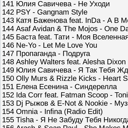
141 Юлия Савичева - Не Уходи
142 PSY - Gangnam Style
143 Катя Баженова feat. InDa - А В
144 Asaf Avidan & The Mojos - One D
145 Баста feat. Тати - Моя Вселенна
146 Ne-Yo - Let Me Love You
147 Пропаганда - Подруга
148 Ashley Walters feat. Alesha Dixon
149 Юлия Савичева - Я Так Тебя Ж
150 Olly Murs & Rizzle Kicks - Heart S
151 Елена Есенина - Синдерелла
152 Ida Corr feat. Fatman Scoop - Toni
153 Dj Рыжов & E-Not & Nookie - Му
154 Omnia - Infina (Radio Edit)
155 Tisha - Я Не Забуду Тебя Никогд