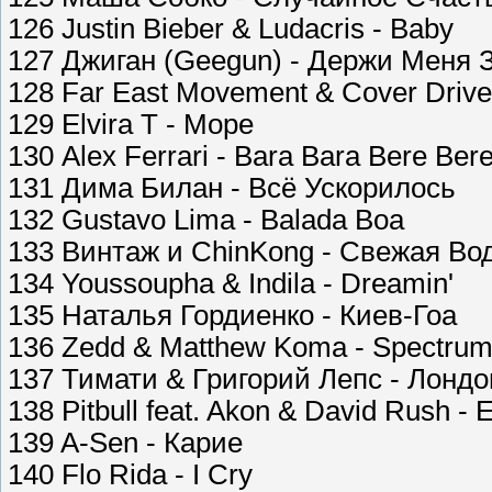
126 Justin Bieber & Ludacris - Baby
127 Джиган (Geegun) - Держи Меня 
128 Far East Movement & Cover Drive
129 Elvira T - Море
130 Alex Ferrari - Bara Bara Bere Ber
131 Дима Билан - Всё Ускорилось
132 Gustavo Lima - Balada Boa
133 Винтаж и ChinKong - Свежая Во
134 Youssoupha & Indila - Dreamin'
135 Наталья Гордиенко - Киев-Гоа
136 Zedd & Matthew Koma - Spectru
137 Тимати & Григорий Лепс - Лондо
138 Pitbull feat. Akon & David Rush -
139 A-Sen - Карие
140 Flo Rida - I Cry