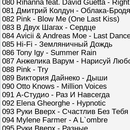
080 Rihanna feat. David Guetta - Righ
081 Дмитрий Колдун - Облака-Бродя
082 Pink - Blow Me (One Last Kiss)
083 В Двух Шагах - Сердце
084 Avicii & Andreas Moe - Last Danc
085 Hi-Fi - Земляничный Дождь
086 Tony Igy - Summer Rain
087 Анжелика Варум - Нарисуй Люб
088 Pink - Try
089 Виктория Дайнеко - Дыши
090 Otto Knows - Million Voices
091 А-Студио - Раз И Навсегда
092 Elena Gheorghe - Hypnotic
093 Руки Вверх - Счастлив Без Тебя
094 Mylene Farmer - A L`ombre
095 Руки Вверх - Разные