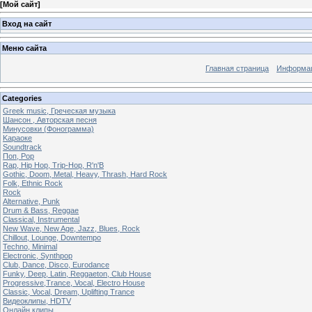
[
Мой сайт
]
Вход на сайт
Меню сайта
Главная страница
Информац
Categories
Greek music, Греческая музыка
Шансон , Авторская песня
Минусовки (Фонограмма)
Kараоке
Soundtrack
Поп, Pop
Rap, Hip Hop, Trip-Hop, R'n'B
Gothic, Doom, Metal, Heavy, Thrash, Hard Rock
Folk, Ethnic Rock
Rock
Alternative, Punk
Drum & Bass, Reggae
Classical, Instrumental
New Wave, New Age, Jazz, Blues, Rock
Chillout, Lounge, Downtempo
Techno, Minimal
Electronic, Synthpop
Club, Dance, Disco, Eurodance
Funky, Deep, Latin, Reggaeton, Club House
Progressive,Trance, Vocal, Electro House
Classic, Vocal, Dream, Uplifting Trance
Видеоклипы, HDTV
Oнлайн клипы