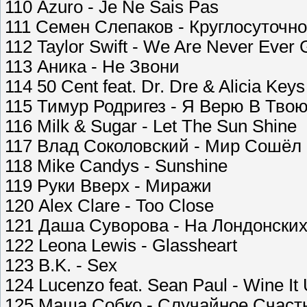
110 Azuro - Je Ne Sais Pas
111 Семен Слепаков - Круглосуточ
112 Taylor Swift - We Are Never Ever 
113 Аника - Не Звони
114 50 Cent feat. Dr. Dre & Alicia Key
115 Тимур Родригез - Я Верю В Тво
116 Milk & Sugar - Let The Sun Shine
117 Влад Соколовский - Мир Сошёл
118 Mike Candys - Sunshine
119 Руки Вверх - Миражи
120 Alex Clare - Too Close
121 Даша Суворова - На Лондонских
122 Leona Lewis - Glassheart
123 B.K. - Sex
124 Lucenzo feat. Sean Paul - Wine It
125 Маша Собко - Случайное Счаст