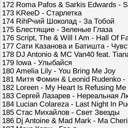
172 Roma Pafos & Sarkis Edwards - 
173 KReeD - Старлетка
174 RihРчий Шоколад - За Тобой
175 Блестящие - Зеленые Глаза
176 Script, The & Will I Am - Hall Of 
177 Сати Казанова и Батишта - Чувс
178 DJ Antonio & MC Van40 feat. Tiana
179 Iowa - Улыбайся
180 Amelia Lily - You Bring Me Joy
181 Митя Фомин & Leonid Rudenko -
182 Loreen - My Heart Is Refusing Me
183 Сергей Лазарев - Нереальная 
184 Lucian Colareza - Last Night In P
185 Стас Михайлов - Свет Звезды
186 Dj Antoine & Mad Mark - Ma Cher