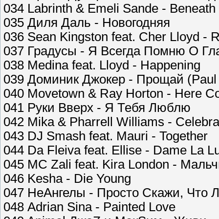
034 Labrinth & Emeli Sande - Beneath 
035 Диля Даль - Новогодняя
036 Sean Kingston feat. Cher Lloyd -
037 Градусы - Я Всегда Помню О Г
038 Medina feat. Lloyd - Happening
039 Доминик Джокер - Прощай (Paul
040 Movetown & Ray Horton - Here 
041 Руки Вверх - Я Тебя Люблю
042 Mika & Pharrell Williams - Celebra
043 DJ Smash feat. Mauri - Together
044 Da Fleiva feat. Ellise - Dame La L
045 MC Zali feat. Kira London - Маль
046 Kesha - Die Young
047 НеАнгелы - Просто Скажи, Что
048 Adrian Sina - Painted Love