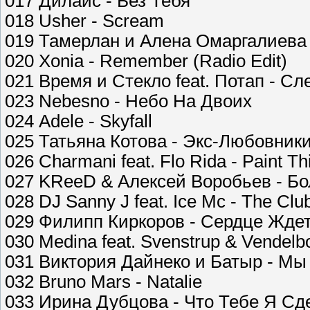
017 Дилайс - Без Тебя
018 Usher - Scream
019 Тамерлан и Алена Омаргалиева
020 Xonia - Remember (Radio Edit)
021 Время и Стекло feat. Потап - Сл
023 Nebesno - Небо На Двоих
024 Adele - Skyfall
025 Татьяна Котова - Экс-Любовник
026 Charmani feat. Flo Rida - Paint T
027 KReeD & Алексей Воробьев - Б
028 DJ Sanny J feat. Ice Mc - The Clu
029 Филипп Киркоров - Сердце Жде
030 Medina feat. Svenstrup & Vendelbo
031 Виктория Дайнеко и Батыр - М
032 Bruno Mars - Natalie
033 Ирина Дубцова - Что Тебе Я Сд