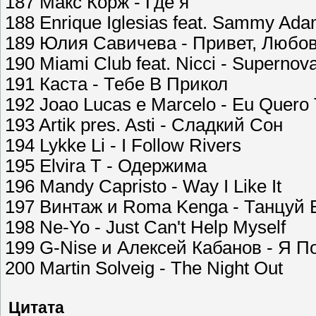
187 Макс Корж - Где я
188 Enrique Iglesias feat. Sammy Ada
189 Юлия Савичева - Привет, Любо
190 Miami Club feat. Nicci - Supernova
191 Каста - Тебе В Прикол
192 Joao Lucas e Marcelo - Eu Quero
193 Artik pres. Asti - Сладкий Сон
194 Lykke Li - I Follow Rivers
195 Elvira T - Одержима
196 Mandy Capristo - Way I Like It
197 Винтаж и Roma Kenga - Танцуй 
198 Ne-Yo - Just Can't Help Myself
199 G-Nise и Алексей Кабанов - Я П
200 Martin Solveig - The Night Out
Цитата