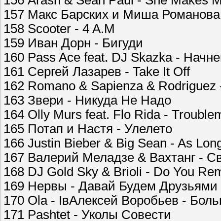
156 Arash & Sean Paul - She Makes 
157 Макс Барских и Миша Романова
158 Scooter - 4 A.M
159 Иван Дорн - Бигуди
160 Рass Ace feat. DJ Skazka - Начн
161 Сергей Лазарев - Take It Off
162 Romano & Sapienza & Rodriguez -
163 Звери - Никуда Не Надо
164 Olly Murs feat. Flo Rida - Trouble
165 Потап и Настя - Улелето
166 Justin Bieber & Big Sean - As Lo
167 Валерий Меладзе & Вахтанг - С
168 DJ Gold Sky & Brioli - Do You R
169 Нервы - Давай Будем Друзьями
170 Ola - IвАлексей Воробьев - Бо
171 Pashtet - Уколы Совести