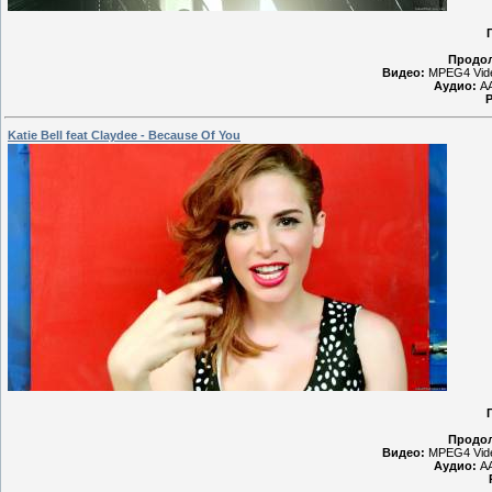
Продол
Видео:
MPEG4 Vide
Аудио:
AA
Р
Katie Bell feat Claydee - Because Of You
Продол
Видео:
MPEG4 Vide
Аудио:
AA