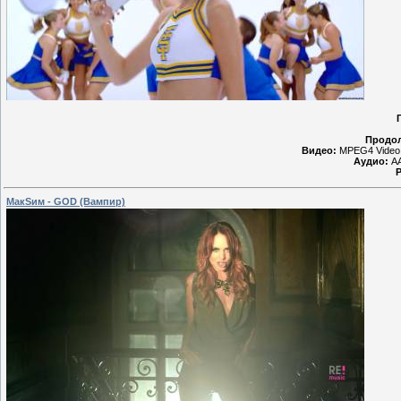
Продол
Видео:
MPEG4 Video 
Аудио:
AA
МакSим - GOD (Вампир)