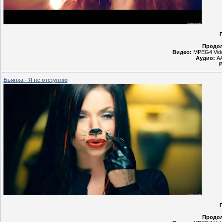
Продол
Видео:
MPEG4 Vide
Аудио:
AA
Бьянка - Я не отступлю
Продол