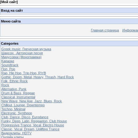
[
Мой сайт
]
Вход на сайт
Меню сайта
Главная страница
Информац
Categories
Greek music, Греческая музыка
Шансон , Авторская песня
Минусовки (Фонограмма)
Kараоке
Soundtrack
Поп, Pop
Rap, Hip Hop, Trip-Hop, R'n'B
Gothic, Doom, Metal, Heavy, Thrash, Hard Rock
Folk, Ethnic Rock
Rock
Alternative, Punk
Drum & Bass, Reggae
Classical, Instrumental
New Wave, New Age, Jazz, Blues, Rock
Chillout, Lounge, Downtempo
Techno, Minimal
Electronic, Synthpop
Club, Dance, Disco, Eurodance
Funky, Deep, Latin, Reggaeton, Club House
Progressive,Trance, Vocal, Electro House
Classic, Vocal, Dream, Uplifting Trance
Видеоклипы, HDTV
Oнлайн клипы