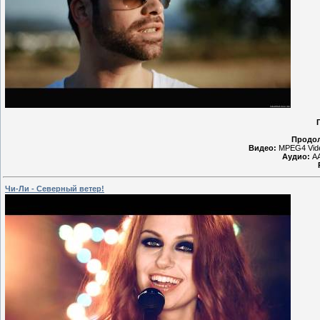
Продол
Видео:
MPEG4 Vide
Аудио:
AA
Чи-Ли - Северный ветер!