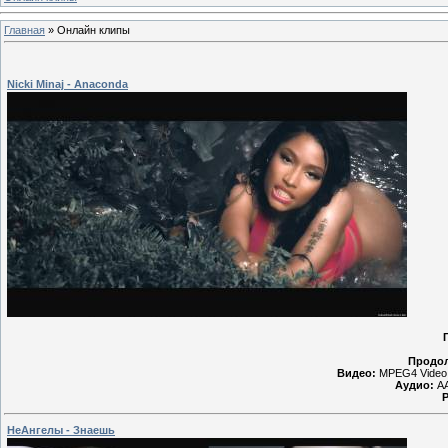
Главная
»
Oнлайн клипы
Nicki Minaj - Anaconda
Продол
Видео:
MPEG4 Video 
Аудио:
AA
НеАнгелы - Знаешь