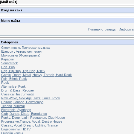
[
Мой сайт
]
Вход на сайт
Меню сайта
Главная страница
Информац
Categories
Greek music, Греческая музыка
Шансон , Авторская песня
Минусовки (Фонограмма)
Kараоке
Soundtrack
Поп, Pop
Rap, Hip Hop, Trip-Hop, R'n'B
Gothic, Doom, Metal, Heavy, Thrash, Hard Rock
Folk, Ethnic Rock
Rock
Alternative, Punk
Drum & Bass, Reggae
Classical, Instrumental
New Wave, New Age, Jazz, Blues, Rock
Chillout, Lounge, Downtempo
Techno, Minimal
Electronic, Synthpop
Club, Dance, Disco, Eurodance
Funky, Deep, Latin, Reggaeton, Club House
Progressive,Trance, Vocal, Electro House
Classic, Vocal, Dream, Uplifting Trance
Видеоклипы, HDTV
Oнлайн клипы