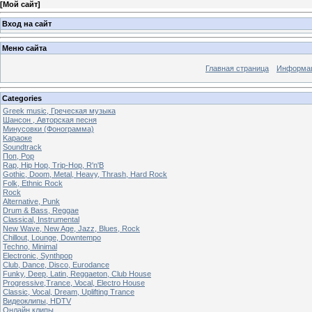
[
Мой сайт
]
Вход на сайт
Меню сайта
Главная страница
Информац
Categories
Greek music, Греческая музыка
Шансон , Авторская песня
Минусовки (Фонограмма)
Kараоке
Soundtrack
Поп, Pop
Rap, Hip Hop, Trip-Hop, R'n'B
Gothic, Doom, Metal, Heavy, Thrash, Hard Rock
Folk, Ethnic Rock
Rock
Alternative, Punk
Drum & Bass, Reggae
Classical, Instrumental
New Wave, New Age, Jazz, Blues, Rock
Chillout, Lounge, Downtempo
Techno, Minimal
Electronic, Synthpop
Club, Dance, Disco, Eurodance
Funky, Deep, Latin, Reggaeton, Club House
Progressive,Trance, Vocal, Electro House
Classic, Vocal, Dream, Uplifting Trance
Видеоклипы, HDTV
Oнлайн клипы