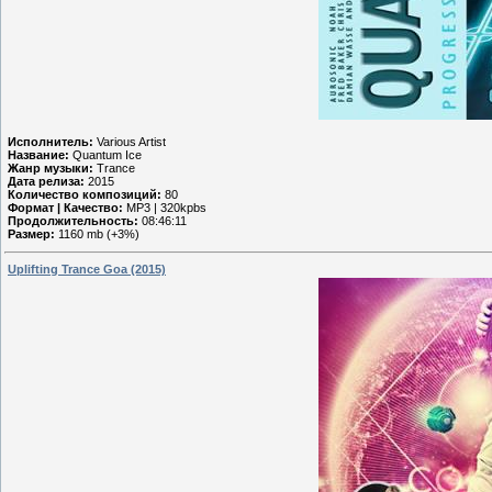
Исполнитель:
Various Artist
Название:
Quantum Ice
Жанр музыки:
Trance
Дата релиза:
2015
Количество композиций:
80
Формат | Качество:
MP3 | 320kpbs
Продолжительность:
08:46:11
Размер:
1160 mb (+3%)
Uplifting Trance Goa (2015)